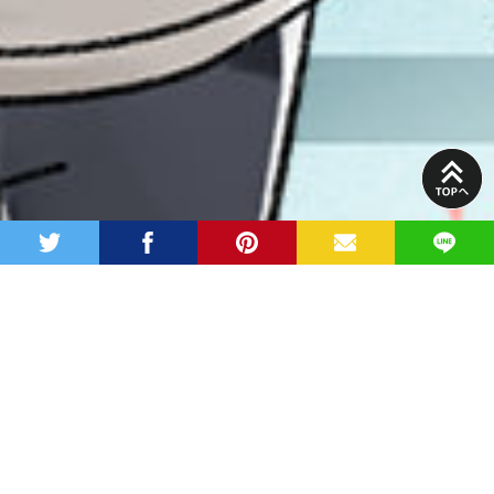
PAGE
TOP
twitter
facebook
pinterest
MAIL
LINE