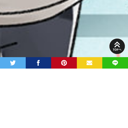
PAGE
TOP
twitter
facebook
pinterest
MAIL
LINE