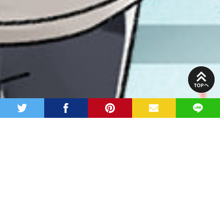
PAGE
TOP
twitter
facebook
pinterest
MAIL
LINE