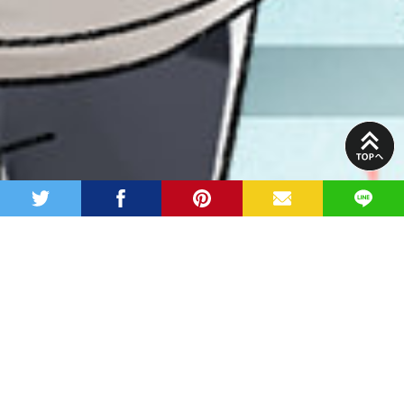
PAGE
TOP
twitter
facebook
pinterest
MAIL
LINE