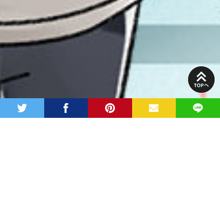
PAGE
TOP
twitter
facebook
pinterest
MAIL
LINE