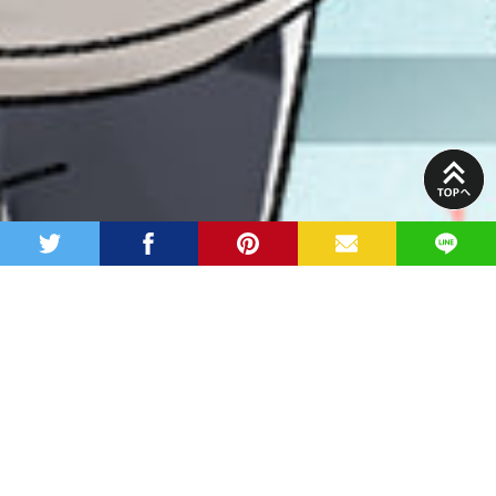
PAGE
TOP
twitter
facebook
pinterest
MAIL
LINE