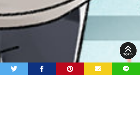
PAGE
TOP
twitter
facebook
pinterest
MAIL
LINE