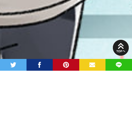
PAGE
TOP
twitter
facebook
pinterest
MAIL
LINE