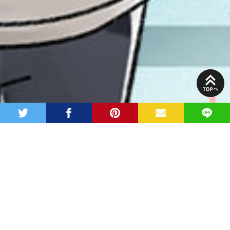
PAGE
TOP
twitter
facebook
pinterest
MAIL
LINE