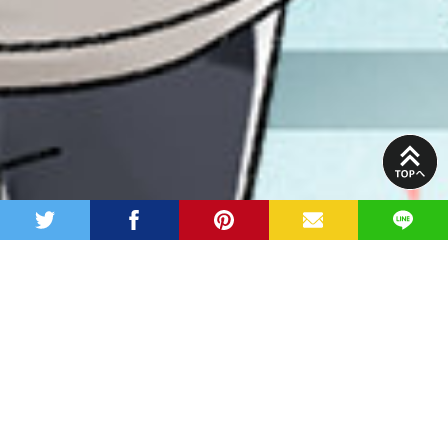
PAGE
TOP
twitter
facebook
pinterest
MAIL
LINE