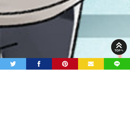
PAGE
TOP
twitter
facebook
pinterest
MAIL
LINE