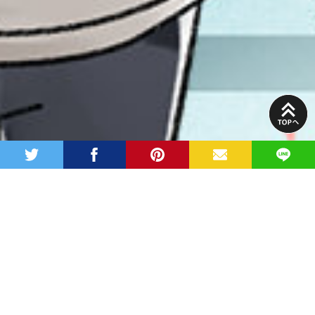
PAGE
TOP
twitter
facebook
pinterest
MAIL
LINE