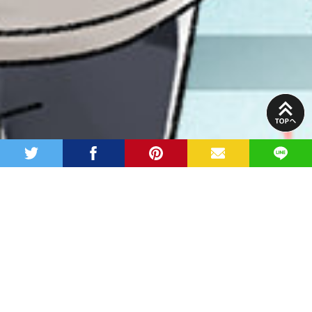
PAGE
TOP
twitter
facebook
pinterest
MAIL
LINE