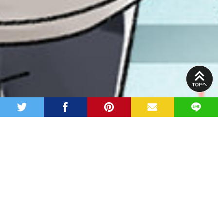
PAGE
TOP
twitter
facebook
pinterest
MAIL
LINE