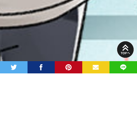
PAGE
TOP
twitter
facebook
pinterest
MAIL
LINE