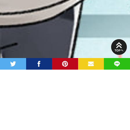
PAGE
TOP
twitter
facebook
pinterest
MAIL
LINE