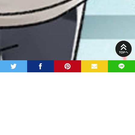
PAGE
TOP
twitter
facebook
pinterest
MAIL
LINE