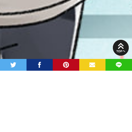
PAGE
TOP
twitter
facebook
pinterest
MAIL
LINE