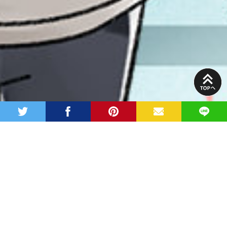
PAGE
TOP
twitter
facebook
pinterest
MAIL
LINE