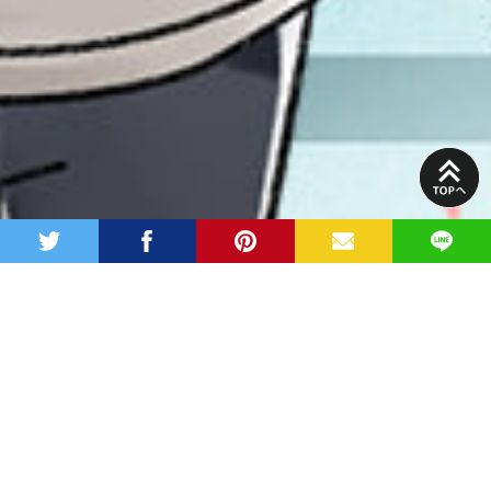
PAGE
TOP
twitter
facebook
pinterest
MAIL
LINE