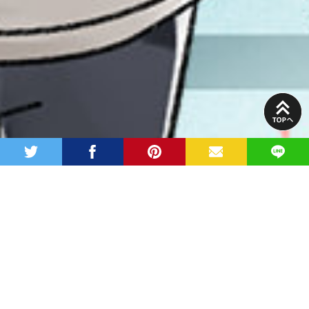
PAGE
TOP
twitter
facebook
pinterest
MAIL
LINE