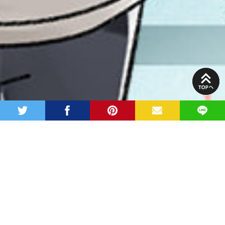
PAGE
TOP
twitter
facebook
pinterest
MAIL
LINE