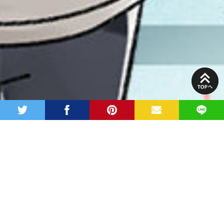
PAGE
TOP
twitter
facebook
pinterest
MAIL
LINE