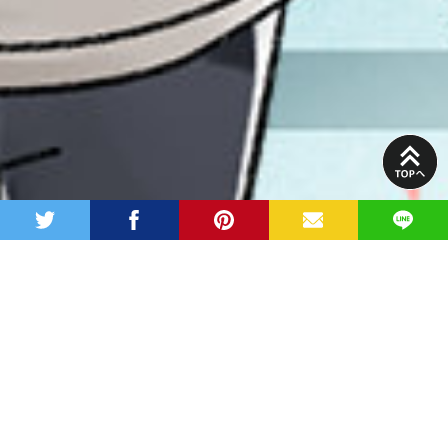
PAGE
TOP
twitter
facebook
pinterest
MAIL
LINE