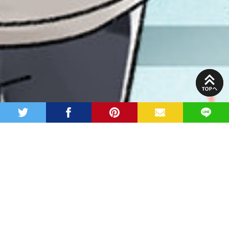
PAGE
TOP
twitter
facebook
pinterest
MAIL
LINE