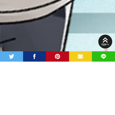
PAGE
TOP
twitter
facebook
pinterest
MAIL
LINE