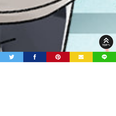
PAGE
TOP
twitter
facebook
pinterest
MAIL
LINE