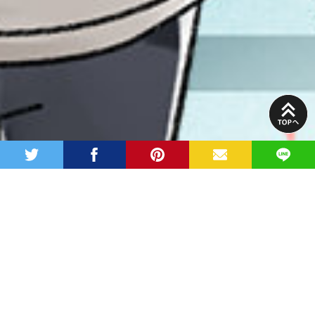
PAGE
TOP
twitter
facebook
pinterest
MAIL
LINE