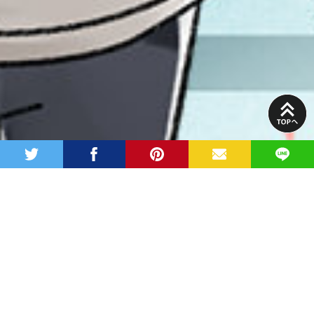
PAGE
TOP
twitter
facebook
pinterest
MAIL
LINE