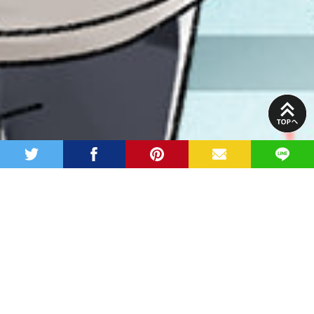
PAGE
TOP
twitter
facebook
pinterest
MAIL
LINE