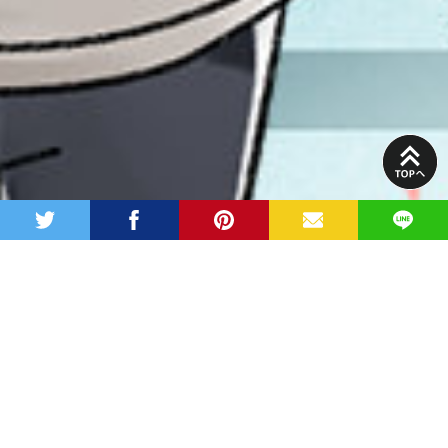
PAGE
TOP
twitter
facebook
pinterest
MAIL
LINE