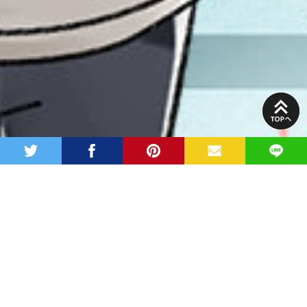
PAGE
TOP
twitter
facebook
pinterest
MAIL
LINE