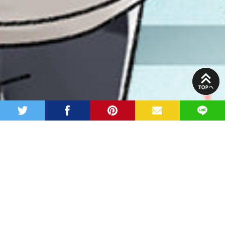
PAGE
TOP
twitter
facebook
pinterest
MAIL
LINE