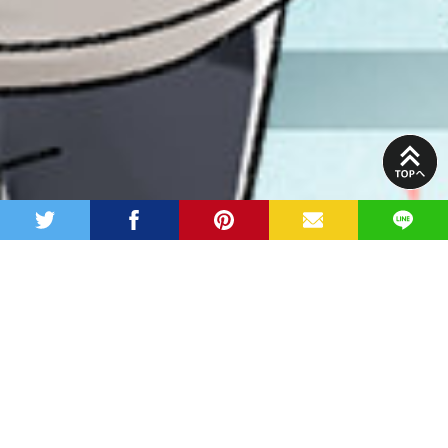
PAGE
TOP
twitter
facebook
pinterest
MAIL
LINE