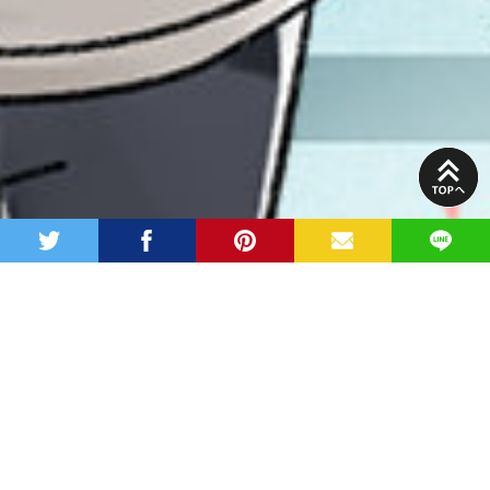
PAGE
TOP
twitter
facebook
pinterest
MAIL
LINE