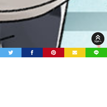
PAGE
TOP
twitter
facebook
pinterest
MAIL
LINE