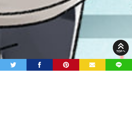
PAGE
TOP
twitter
facebook
pinterest
MAIL
LINE