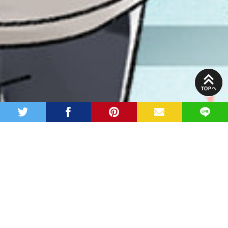
PAGE
TOP
twitter
facebook
pinterest
MAIL
LINE