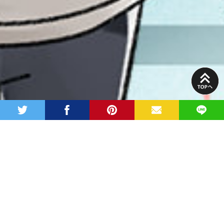
PAGE
TOP
twitter
facebook
pinterest
MAIL
LINE