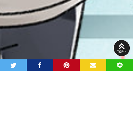
PAGE
TOP
twitter
facebook
pinterest
MAIL
LINE