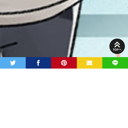
PAGE
TOP
twitter
facebook
pinterest
MAIL
LINE