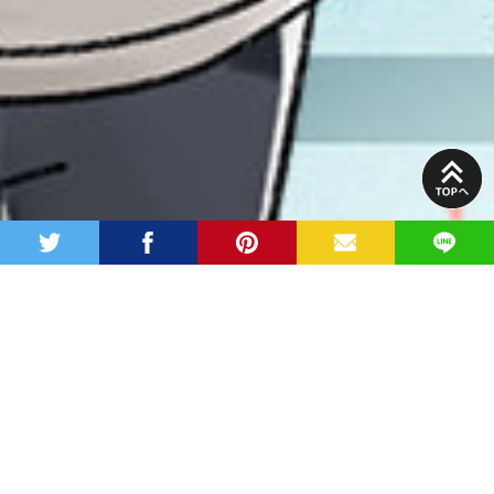
PAGE
TOP
twitter
facebook
pinterest
MAIL
LINE