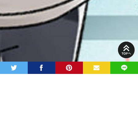
PAGE
TOP
twitter
facebook
pinterest
MAIL
LINE