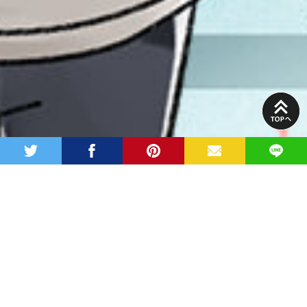
PAGE
TOP
twitter
facebook
pinterest
MAIL
LINE