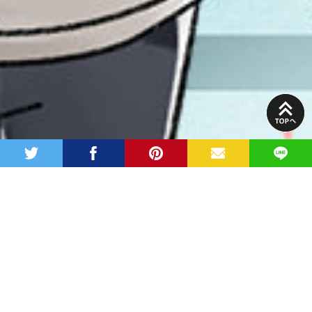
PAGE
TOP
twitter
facebook
pinterest
MAIL
LINE