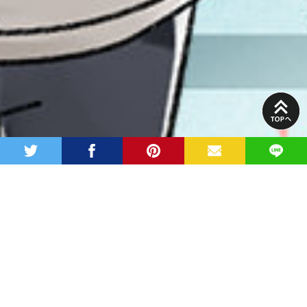
PAGE
TOP
twitter
facebook
pinterest
MAIL
LINE