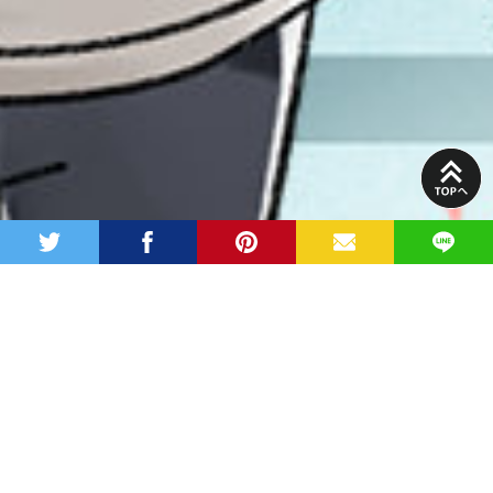
PAGE
TOP
twitter
facebook
pinterest
MAIL
LINE