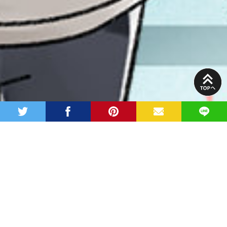
PAGE
TOP
twitter
facebook
pinterest
MAIL
LINE