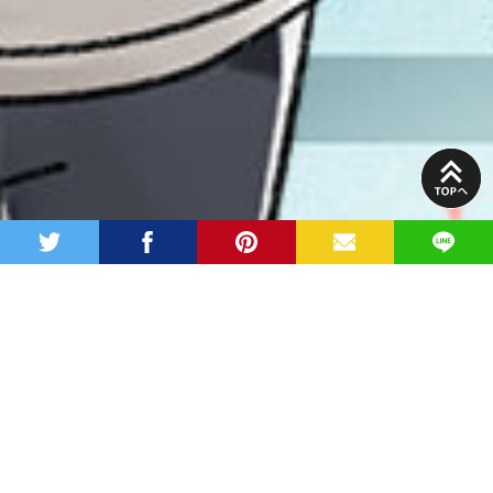
PAGE
TOP
twitter
facebook
pinterest
MAIL
LINE