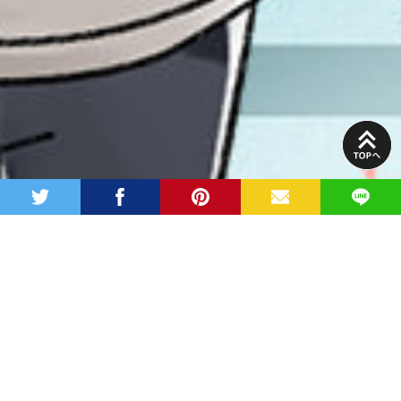
PAGE
TOP
twitter
facebook
pinterest
MAIL
LINE